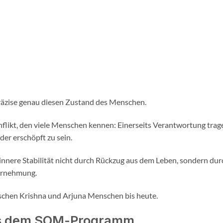
präzise genau diesen Zustand des Menschen.
nflikt, den viele Menschen kennen: Einerseits Verantwortung trag
der erschöpft zu sein.
innere Stabilität nicht durch Rückzug aus dem Leben, sondern dur
hrnehmung.
schen Krishna und Arjuna Menschen bis heute.
us dem SOM-Programm