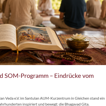
nd SOM-Programm – Eindrücke vom
lan Veda e.V. im Santulan AUM-Kurzentrum in Gleichen stand ein
hrhunderten inspiriert und bewegt: die Bhagavad Gita.