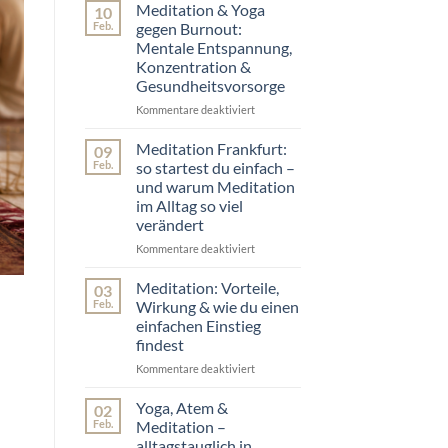
vom
&
Meditation & Yoga
10
Pfingstseminar
Yoga
Feb.
gegen Burnout:
2026
Workshop
Mentale Entspannung,
Frankfurt:
Konzentration &
SOM-
Gesundheitsvorsorge
Programm
für
Kommentare deaktiviert
für
Stressabbau
Meditation
&
&
Meditation Frankfurt:
09
Fokus
Yoga
Feb.
so startest du einfach –
gegen
und warum Meditation
Burnout:
im Alltag so viel
Mentale
verändert
Entspannung,
Konzentration
Kommentare deaktiviert
für
&
Meditation
Gesundheitsvorsorge
Frankfurt:
Meditation: Vorteile,
03
so
Feb.
Wirkung & wie du einen
startest
einfachen Einstieg
du
findest
einfach
–
Kommentare deaktiviert
für
und
Meditation:
warum
Vorteile,
Yoga, Atem &
02
Meditation
Wirkung
Feb.
Meditation –
im
&
alltagstauglich in