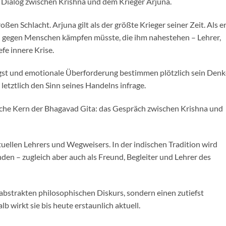
 Dialog zwischen Krishna und dem Krieger Arjuna.
ßen Schlacht. Arjuna gilt als der größte Krieger seiner Zeit. Als e
ld gegen Menschen kämpfen müsste, die ihm nahestehen – Lehrer,
fe innere Krise.
 Angst und emotionale Überforderung bestimmen plötzlich sein Denk
letztlich den Sinn seines Handelns infrage.
iche Kern der Bhagavad Gita: das Gespräch zwischen Krishna und
tuellen Lehrers und Wegweisers. In der indischen Tradition wird
den – zugleich aber auch als Freund, Begleiter und Lehrer des
abstrakten philosophischen Diskurs, sondern einen zutiefst
 wirkt sie bis heute erstaunlich aktuell.