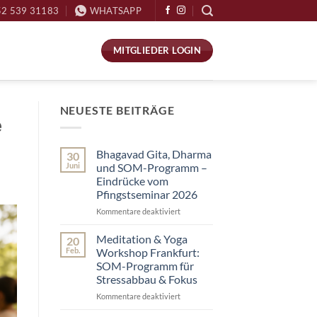
52 539 31183
WHATSAPP
MITGLIEDER LOGIN
NEUESTE BEITRÄGE
e
Bhagavad Gita, Dharma
30
Juni
und SOM-Programm –
Eindrücke vom
Pfingstseminar 2026
Kommentare deaktiviert
für
Bhagavad
Gita,
Meditation & Yoga
20
Dharma
Feb.
Workshop Frankfurt:
und
SOM-Programm für
SOM-
Stressabbau & Fokus
Programm
–
Kommentare deaktiviert
für
Eindrücke
Meditation