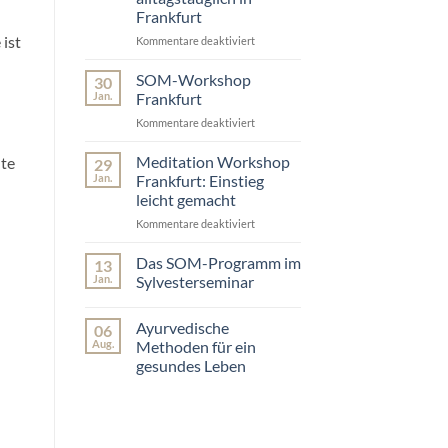
Alltag
wie
Frankfurt
so
du
viel
 ist
einen
Kommentare deaktiviert
für
verändert
einfachen
Yoga,
Einstieg
Atem
SOM-Workshop
30
findest
&
Jan.
Frankfurt
Meditation
Kommentare deaktiviert
für
–
SOM-
alltagstauglich
Workshop
Meditation Workshop
in
lte
29
Frankfurt
Frankfurt
Jan.
Frankfurt: Einstieg
leicht gemacht
Kommentare deaktiviert
für
Meditation
Workshop
Das SOM-Programm im
13
Frankfurt:
Jan.
Sylvesterseminar
Einstieg
Keine
leicht
Kommentare
Ayurvedische
gemacht
06
zu
Das
Aug.
Methoden für ein
SOM-
gesundes Leben
Programm
im
Keine
Sylvesterseminar
Kommentare
zu
Ayurvedische
Methoden