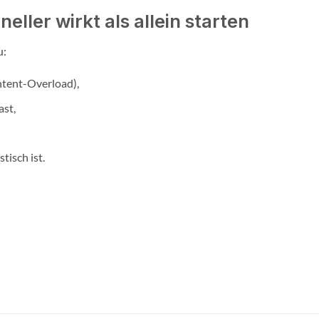
ller wirkt als allein starten
u:
tent-Overload),
ast,
tisch ist.