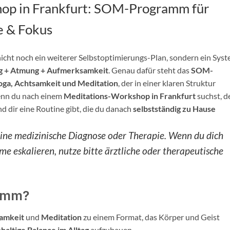
op in Frankfurt: SOM-Programm für
e & Fokus
t nicht noch ein weiterer Selbstoptimierungs-Plan, sondern ein Syst
 + Atmung + Aufmerksamkeit
. Genau dafür steht das
SOM-
oga, Achtsamkeit und Meditation
, der in einer klaren Struktur
 wenn du nach einem
Meditations-Workshop in Frankfurt
suchst, d
d dir eine Routine gibt, die du danach
selbstständig zu Hause
eine medizinische Diagnose oder Therapie. Wenn du dich
me eskalieren, nutze bitte ärztliche oder therapeutische
ramm?
amkeit
und
Meditation
zu einem Format, das Körper und Geist
haltige Balance im Alltag
aufzubauen.