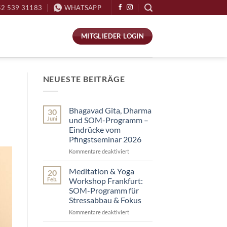
52 539 31183
WHATSAPP
MITGLIEDER LOGIN
NEUESTE BEITRÄGE
Bhagavad Gita, Dharma
30
Juni
und SOM-Programm –
Eindrücke vom
Pfingstseminar 2026
Kommentare deaktiviert
für
Bhagavad
Gita,
Meditation & Yoga
20
Dharma
Feb.
Workshop Frankfurt:
und
SOM-Programm für
SOM-
Stressabbau & Fokus
Programm
–
Kommentare deaktiviert
für
Eindrücke
Meditation