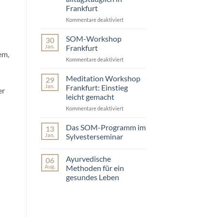
Alltag
wie
Frankfurt
so
du
viel
einen
Kommentare deaktiviert
für
verändert
einfachen
Yoga,
Einstieg
Atem
SOM-Workshop
30
findest
&
Jan.
Frankfurt
Meditation
em,
Kommentare deaktiviert
für
–
SOM-
alltagstauglich
Workshop
Meditation Workshop
in
29
Frankfurt
Frankfurt
Jan.
Frankfurt: Einstieg
er
leicht gemacht
Kommentare deaktiviert
für
Meditation
Workshop
Das SOM-Programm im
13
Frankfurt:
Jan.
Sylvesterseminar
Einstieg
Keine
leicht
Kommentare
Ayurvedische
gemacht
06
zu
Das
Aug.
Methoden für ein
SOM-
gesundes Leben
Programm
im
Keine
Sylvesterseminar
Kommentare
zu
Ayurvedische
Methoden