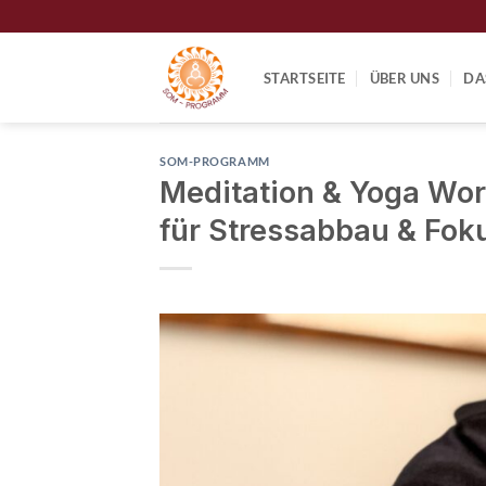
Zum
Inhalt
springen
STARTSEITE
ÜBER UNS
DA
SOM-PROGRAMM
Meditation & Yoga Wo
für Stressabbau & Fok