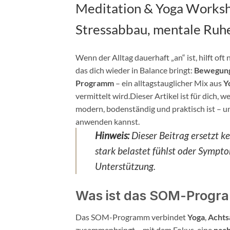
Meditation & Yoga Worksh
Stressabbau, mentale Ruh
Wenn der Alltag dauerhaft „an“ ist, hilft of
das dich wieder in Balance bringt:
Bewegung
Programm
– ein alltagstauglicher Mix aus
Y
vermittelt wird.Dieser Artikel ist für dich,
modern, bodenständig und praktisch ist – un
anwenden kannst.
Hinweis:
Dieser Beitrag ersetzt k
stark belastet fühlst oder Sympto
Unterstützung.
Was ist das SOM-Prog
Das SOM-Programm verbindet
Yoga
,
Achts
zusammenbringt – mit dem Fokus, eine
nach