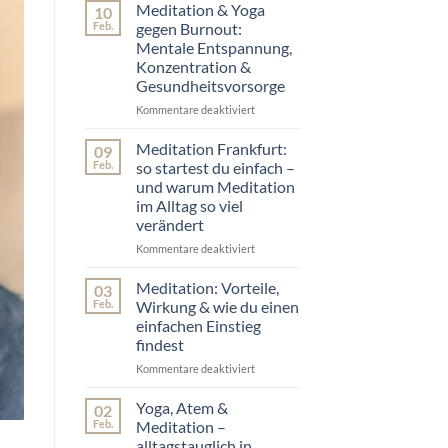
vom
&
Meditation & Yoga
10
Pfingstseminar
Yoga
Feb.
gegen Burnout:
2026
Workshop
Mentale Entspannung,
Frankfurt:
Konzentration &
SOM-
Gesundheitsvorsorge
Programm
für
Kommentare deaktiviert
für
Stressabbau
Meditation
&
&
Meditation Frankfurt:
09
Fokus
Yoga
Feb.
so startest du einfach –
gegen
und warum Meditation
Burnout:
im Alltag so viel
Mentale
verändert
Entspannung,
Konzentration
Kommentare deaktiviert
für
&
Meditation
Gesundheitsvorsorge
Frankfurt:
Meditation: Vorteile,
03
so
Feb.
Wirkung & wie du einen
startest
einfachen Einstieg
du
findest
einfach
–
Kommentare deaktiviert
für
und
Meditation:
warum
Vorteile,
Yoga, Atem &
02
Meditation
Wirkung
Feb.
Meditation –
im
&
alltagstauglich in