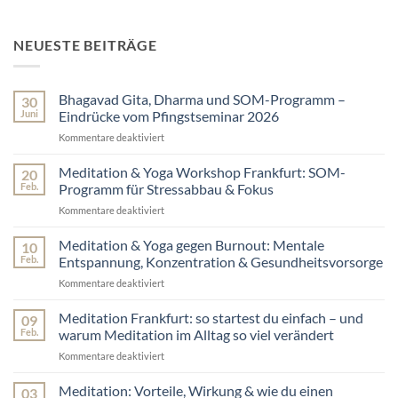
NEUESTE BEITRÄGE
Bhagavad Gita, Dharma und SOM-Programm –
30
Juni
Eindrücke vom Pfingstseminar 2026
Kommentare deaktiviert
für
Bhagavad
Gita,
Meditation & Yoga Workshop Frankfurt: SOM-
20
Dharma
Feb.
Programm für Stressabbau & Fokus
und
Kommentare deaktiviert
für
SOM-
Meditation
Programm
&
Meditation & Yoga gegen Burnout: Mentale
–
10
Yoga
Eindrücke
Feb.
Entspannung, Konzentration & Gesundheitsvorsorge
Workshop
vom
Kommentare deaktiviert
für
Frankfurt:
Pfingstseminar
Meditation
SOM-
2026
&
Meditation Frankfurt: so startest du einfach – und
Programm
09
Yoga
für
Feb.
warum Meditation im Alltag so viel verändert
gegen
Stressabbau
Kommentare deaktiviert
für
Burnout:
&
Meditation
Mentale
Fokus
Frankfurt:
Meditation: Vorteile, Wirkung & wie du einen
Entspannung,
03