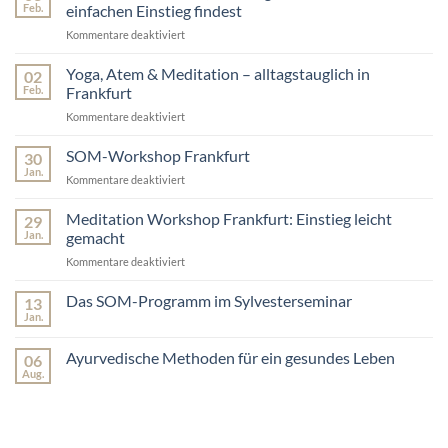
so
Konzentration
Feb.
einfachen Einstieg findest
startest
&
Kommentare deaktiviert
für
du
Gesundheitsvorsorge
Meditation:
einfach
Vorteile,
Yoga, Atem & Meditation – alltagstauglich in
–
02
Wirkung
und
Feb.
Frankfurt
&
warum
Kommentare deaktiviert
für
wie
Meditation
Yoga,
du
im
Atem
SOM-Workshop Frankfurt
einen
30
Alltag
&
einfachen
Jan.
so
Kommentare deaktiviert
für
Meditation
Einstieg
viel
SOM-
–
findest
verändert
Workshop
Meditation Workshop Frankfurt: Einstieg leicht
29
alltagstauglich
Frankfurt
Jan.
gemacht
in
Frankfurt
Kommentare deaktiviert
für
Meditation
Workshop
Das SOM-Programm im Sylvesterseminar
13
Frankfurt:
Jan.
Keine
Einstieg
Kommentare
leicht
zu
Ayurvedische Methoden für ein gesundes Leben
06
Das
gemacht
Aug.
SOM-
Keine
Programm
Kommentare
im
zu
Sylvesterseminar
Ayurvedische
Methoden
für