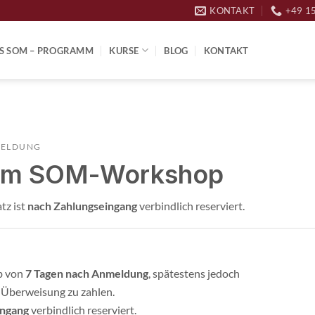
KONTAKT
+49 1
S SOM – PROGRAMM
KURSE
BLOG
KONTAKT
MELDUNG
um SOM-Workshop
tz ist
nach Zahlungseingang
verbindlich reserviert.
b von
7 Tagen nach Anmeldung
, spätestens jedoch
r Überweisung zu zahlen.
ingang
verbindlich reserviert.