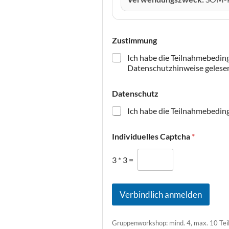
c
h
n
a
Zustimmung
m
e
Ich habe die Teilnahmebeding
Datenschutzhinweise gelesen 
Datenschutz
Ich habe die Teilnahmebedin
Individuelles Captcha
*
3
*
3
=
Verbindlich anmelden
Gruppenworkshop: mind. 4, max. 10 Teil