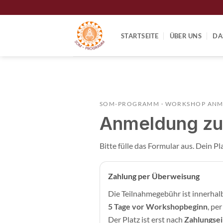
Zum
Inhalt
springen
STARTSEITE
ÜBER UNS
DA
SOM-PROGRAMM · WORKSHOP AN
Anmeldung z
Bitte fülle das Formular aus. Dein Pla
Zahlung per Überweisung
Die Teilnahmegebühr ist innerhal
5 Tage vor Workshopbeginn
, pe
Der Platz ist erst nach
Zahlungse