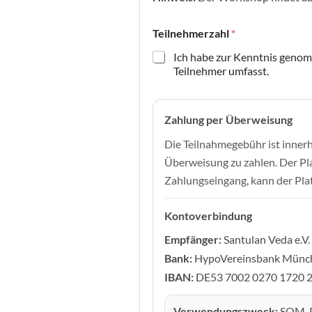
Teilnehmerzahl
*
Ich habe zur Kenntnis geno
Teilnehmer umfasst.
N
a
Zahlung per Überweisung
c
h
Die Teilnahmegebühr ist inner
n
a
Überweisung zu zahlen. Der Pla
m
Zahlungseingang, kann der Pla
e
C
a
Kontoverbindung
p
Empfänger:
Santulan Veda e.V.
t
c
Bank:
HypoVereinsbank Münc
h
IBAN:
DE53 7002 0270 1720 
a
N
a
Verwendungszweck:
SOM-P