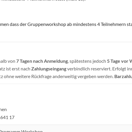
mmen dass der Gruppenworkshop ab mindestens 4 Teilnehmern sta
halb von
7 Tagen nach Anmeldung
, spätestens jedoch
5 Tage vor
tz ist erst nach
Zahlungseingang
verbindlich reserviert. Erfolgt in
tz ohne weitere Rückfrage anderweitig vergeben werden.
Barzahlu
hen
2641 17
rogramm Workshop