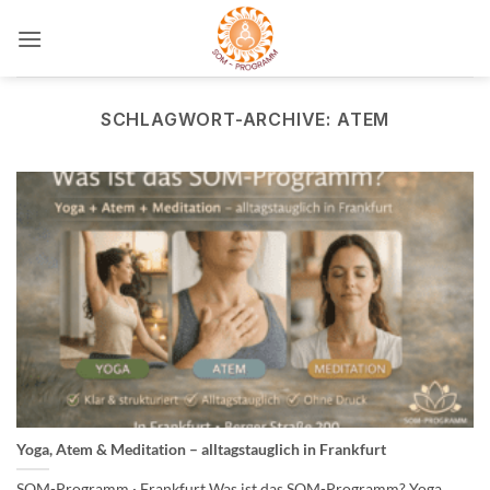
Zum
Inhalt
springen
SCHLAGWORT-ARCHIVE:
ATEM
Yoga, Atem & Meditation – alltagstauglich in Frankfurt
SOM-Programm · Frankfurt Was ist das SOM-Programm? Yoga,